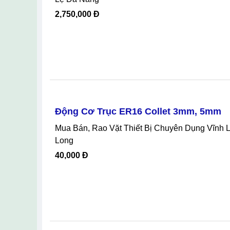
Mua Bán, Rao Vặt Thiết Bị Chuyên Dụng Thanh Xuân Hà Nội Uy Tín, Chuyên Cung Cấp Phụ Tùng Tấm Và Gioăng Trao Đổi
Nhiệt, Tại Hà Nội.
Liên Hệ
Máy Nén Khí MIN BAO MBKD-24L Khôn
Mua Bán, Rao Vặt Thiết Bị Chuyên Dụng Cẩm Lệ Đà Nẵng, Máy Nén Khí MIN BAO MBKD-24L Không Dầu Giảm Ồn Tại Cẩm
Lệ Đà Nẵng
2,750,000 Đ