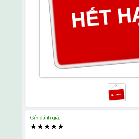
Gửi đánh giá:
★
★
★
★
★