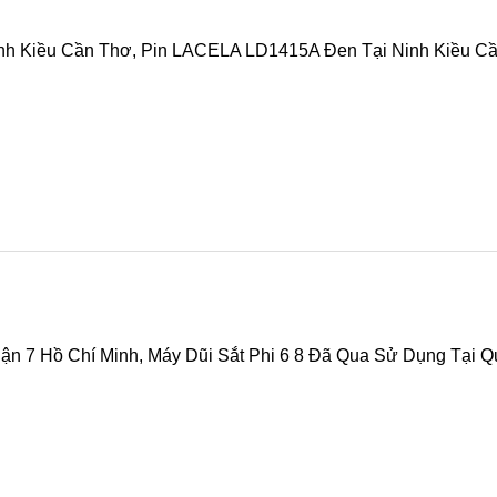
 Minh, Máy May Singer Gỗ Nâu Đã Sử Dụng Tại Quận 7 Hồ Chí
Ninh Kiều Cần Thơ, Pin LACELA LD1415A Đen Tại Ninh Kiều C