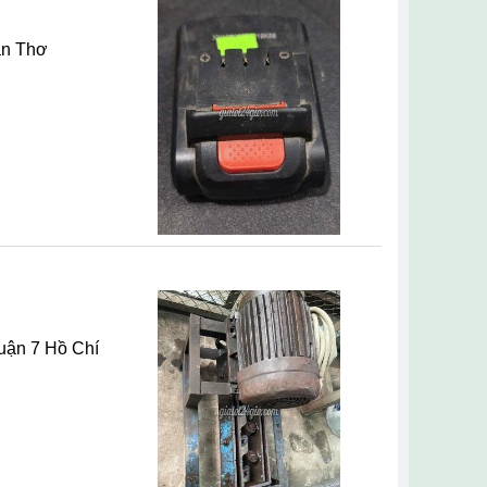
 Minh
ần Thơ