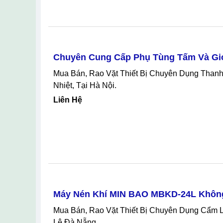
Máy Dũi Sắt Phi 6 8 Đã Qua Sử Dụng
Mua Bán, Rao Vặt Thiết Bị Chuyên Dụng Cũ Quận 7 Hồ Chí Minh, Máy Dũi Sắt Phi 6 8 Đã Qua Sử Dụng Tại Quận 7 Hồ Chí
Minh
1,800,000 Đ
Chuyên Cung Cấp Phụ Tùng Tấm Và Gio