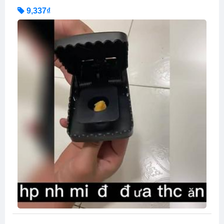
9,337₫