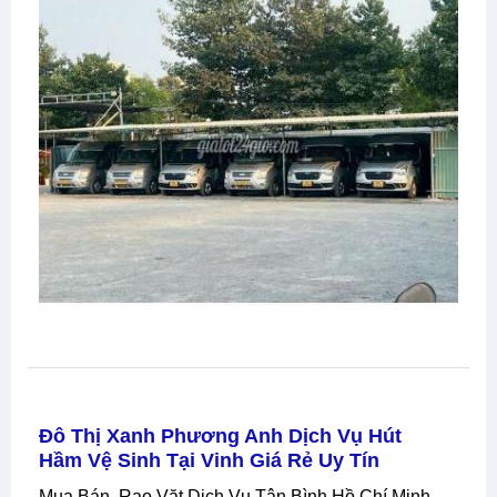
Đô Thị Xanh Phương Anh Dịch Vụ Hút
Hầm Vệ Sinh Tại Vinh Giá Rẻ Uy Tín
Mua Bán, Rao Vặt Dịch Vụ Tân Bình Hồ Chí Minh