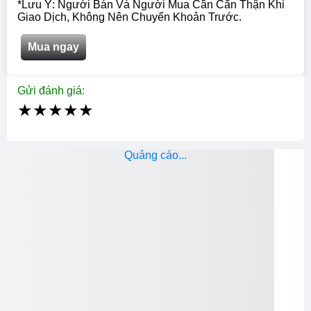
*Lưu Ý: Người Bán Và Người Mua Cần Cẩn Thận Khi
Giao Dịch, Không Nên Chuyển Khoản Trước.
Mua ngay
Gửi đánh giá:
★
★
★
★
★