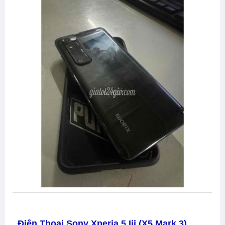
Điện Thoại Sony Xperia 5 Iii (x5 Mark 3)