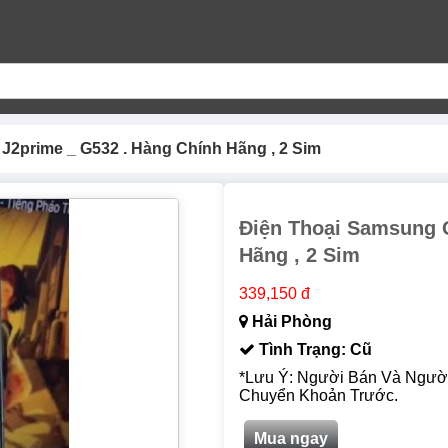
J2prime _ G532 . Hàng Chính Hãng , 2 Sim
Điện Thoại Samsung G
Hãng , 2 Sim
339,150 đ
Hải Phòng
Tình Trạng: Cũ
*Lưu Ý: Người Bán Và Ngườ
Chuyển Khoản Trước.
Mua ngay