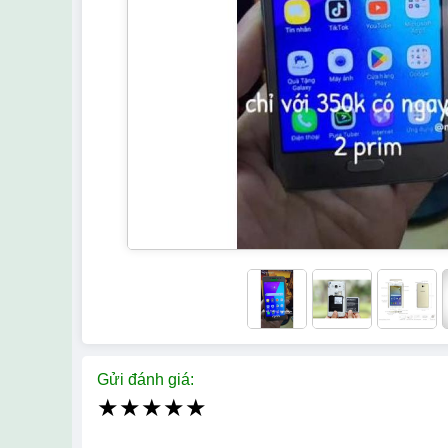
Gửi đánh giá:
★
★
★
★
★