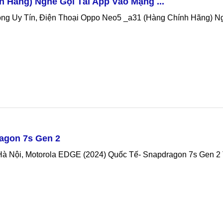
 Hãng) Nghe Gọi Tải App Vào Mạng ...