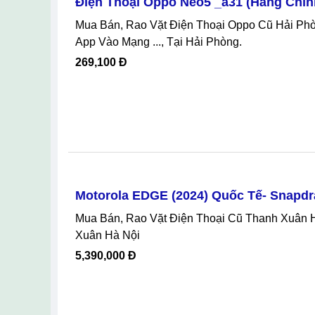
Apple IPhone 12 Mini 64GB Xanh Lục
Mua Bán, Rao Vặt Điện Thoại Iphone Cũ Ngũ Hành Sơn Đà Nẵng, Apple IPhone 12 Mini 64GB Xanh Lục Tại Ngũ Hành Sơn
Đà Nẵng
3,750,000 Đ
Điện Thoại Oppo Neo5 _a31 (hàng Chính
Mua Bán, Rao Vặt Điện Thoại Oppo Cũ Hải Phòng Uy Tín, Điện Thoại Oppo Neo5 _a31 (hàng Chính Hãng) Nghe Gọi Tải
App Vào Mạng ..., Tại Hải Phòng.
269,100 Đ