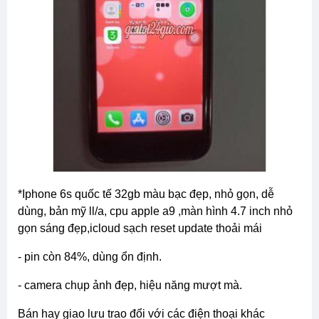
*iphone 6s quốc tế 32gb màu bạc đẹp, nhỏ gọn, dễ
dùng, bản mỹ ll/a, cpu apple a9 ,màn hình 4.7 inch nhỏ
gọn sáng đẹp,icloud sạch reset update thoải mái
- pin còn 84%, dùng ổn định.
- camera chụp ảnh đẹp, hiệu năng mượt mà.
bán hay giao lưu trao đổi với các điện thoại khác