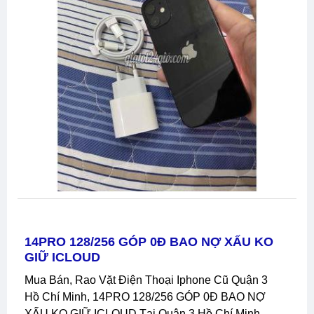
14PRO 128/256 GÓP 0Đ BAO NỢ XẤU KO
GIỮ ICLOUD
Mua Bán, Rao Vặt Điện Thoại Iphone Cũ Quận 3
Hồ Chí Minh, 14PRO 128/256 GÓP 0Đ BAO NỢ
XẤU KO GIỮ ICLOUD Tại Quận 3 Hồ Chí Minh