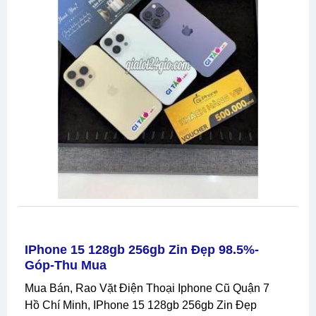
IPhone 15 128gb 256gb Zin Đẹp 98.5%-
Góp-Thu Mua
Mua Bán, Rao Vặt Điện Thoại Iphone Cũ Quận 7
Hồ Chí Minh, IPhone 15 128gb 256gb Zin Đẹp