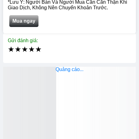
*Lưu Ý: Người Bán Và Người Mua Cần Cẩn Thận Khi
Giao Dịch, Không Nên Chuyển Khoản Trước.
Mua ngay
Gửi đánh giá:
★
★
★
★
★