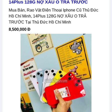
14Plus 128G NỢ XẤU O TRẢ TRƯỚC
Mua Bán, Rao Vặt Điện Thoại Iphone Cũ Thủ Đức
Hồ Chí Minh, 14Plus 128G NỢ XẤU O TRẢ
TRƯỚC Tại Thủ Đức Hồ Chí Minh
8,500,000 Đ