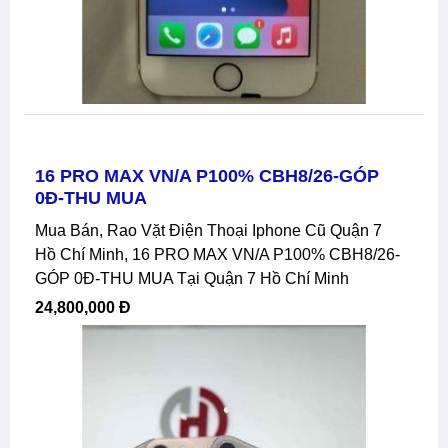
16 PRO MAX VN/A P100% CBH8/26-GÓP
0Đ-THU MUA
Mua Bán, Rao Vặt Điện Thoại Iphone Cũ Quận 7
Hồ Chí Minh, 16 PRO MAX VN/A P100% CBH8/26-
GÓP 0Đ-THU MUA Tại Quận 7 Hồ Chí Minh
24,800,000 Đ