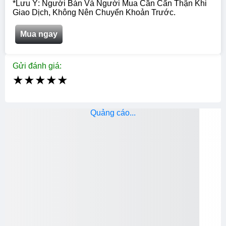
*Lưu Ý: Người Bán Và Người Mua Cần Cẩn Thận Khi
Giao Dịch, Không Nên Chuyển Khoản Trước.
Mua ngay
Gửi đánh giá:
★
★
★
★
★