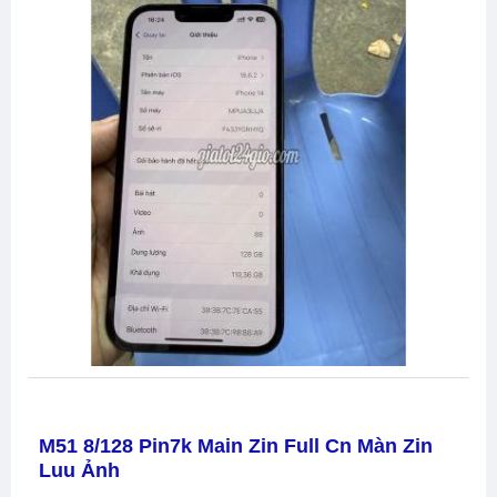
M51 8/128 Pin7k Main Zin Full Cn Màn Zin
Luu Ảnh