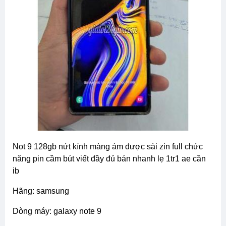
not 9 128gb nứt kính màng ám được sài zin full chức
năng pin cầm bút viết đầy đủ bán nhanh lẹ 1tr1 ae cần
ib
hãng: samsung
dòng máy: galaxy note 9