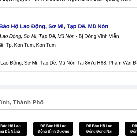
Bảo Hộ Lao Động, Sơ Mi, Tạp Dề, Mũ Nón
 Lao Động, Sơ Mi, Tạp Dề, Mũ Nón
- Bị Đóng Vĩnh Viễn
ãi, Tp. Kon Tum, Kon Tum
 Lao Động, Sơ Mi, Tạp Dề, Mũ Nón Tại 8x7q H68, Phạm Văn Đ
ỉnh, Thành Phố
 Bảo Hộ Lao
Đồ Bảo Hộ Lao
Đồ Bảo Hộ Lao
Đồ
ng Đà Nẵng
Động Bình Dương
Động Đồng Nai
Độn