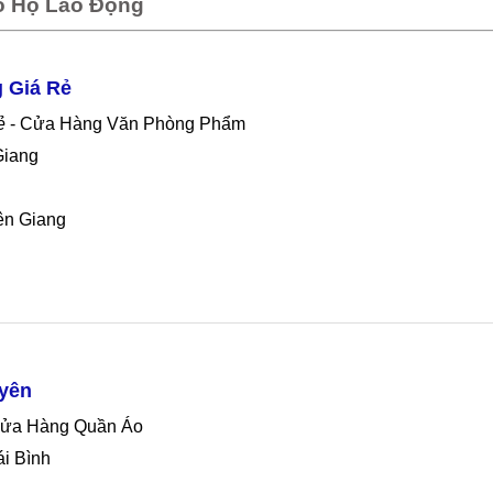
o Hộ Lao Động
 Giá Rẻ
ẻ
- Cửa Hàng Văn Phòng Phẩm
Giang
ên Giang
yên
Cửa Hàng Quần Áo
ái Bình