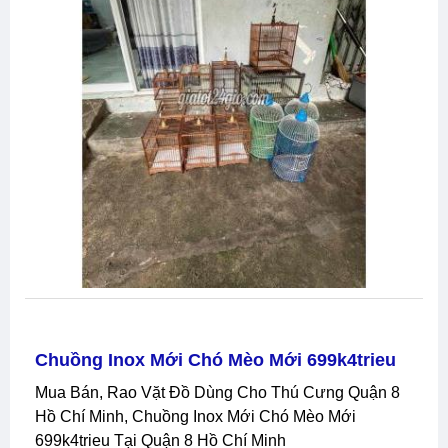
Chuồng Inox Mới Chó Mèo Mới 699k4trieu
Mua Bán, Rao Vặt Đồ Dùng Cho Thú Cưng Quận 8
Hồ Chí Minh, Chuồng Inox Mới Chó Mèo Mới
699k4trieu Tại Quận 8 Hồ Chí Minh