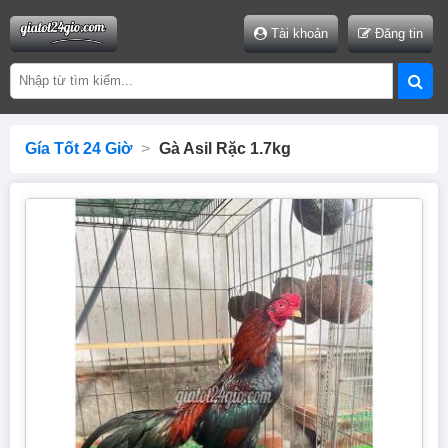
Tài khoản
Đăng tin
Gía Tốt 24 Giờ
>
Gà Asil Rặc 1.7kg