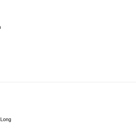
n
 Long