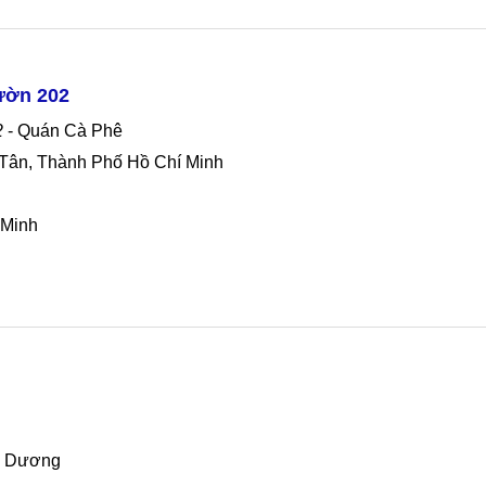
ườn 202
2
- Quán Cà Phê
nh Tân, Thành Phố Hồ Chí Minh
 Minh
nh Dương