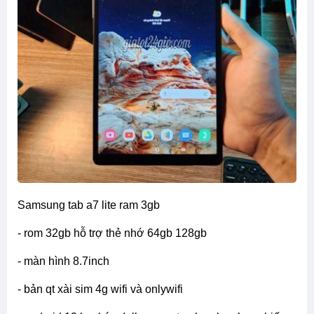
samsung tab a7 lite ram 3gb
- rom 32gb hỗ trợ thẻ nhớ 64gb 128gb
- màn hình 8.7inch
- bản qt xài sim 4g wifi và onlywifi