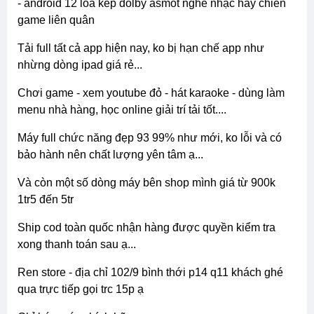
- android 12 loa kép dolby asmot nghe nhạc hay chiến
game liên quân
tải full tất cả app hiện nay, ko bị hạn chế app như
nhừng dòng ipad giá rẻ...
chơi game - xem youtube đỏ - hát karaoke - dùng làm
menu nhà hàng, học online giải trí tải tốt....
máy full chức năng đẹp 93 99% như mới, ko lỗi và có
bảo hành nên chất lượng yên tâm ạ...
và còn một số dòng máy bên shop mình giá từ 900k
1tr5 đến 5tr
ship cod toàn quốc nhận hàng được quyền kiểm tra
xong thanh toán sau ạ...
ren store - địa chỉ 102/9 bình thới p14 q11 khách ghé
qua trực tiếp gọi trc 15p ạ