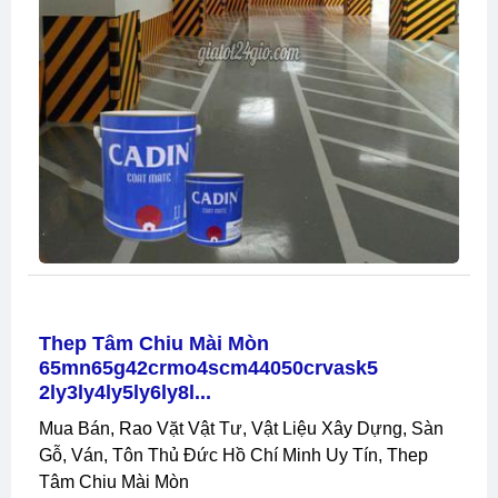
Thep Tâm Chiu Mài Mòn
65mn65g42crmo4scm44050crvask5
2ly3ly4ly5ly6ly8l...
Mua Bán, Rao Vặt Vật Tư, Vật Liệu Xây Dựng, Sàn
Gỗ, Ván, Tôn Thủ Đức Hồ Chí Minh Uy Tín, Thep
Tâm Chiu Mài Mòn