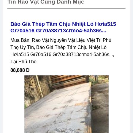
Tin Rao Vặt Cùng Danh Mục
Báo Giá Thép Tấm Chịu Nhiệt Lò Hơia515
Gr70a516 Gr70a38713crmo4-5ah36s...
Mua Bán, Rao Vặt Nguyên Vật Liệu Việt Trì Phú
Thọ Uy Tín, Báo Giá Thép Tấm Chịu Nhiệt Lò
Hơia515 Gr70a516 Gr70a38713crmo4-5ah36s...,
Tại Phú Thọ.
88,888 Đ