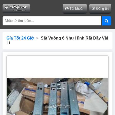
Tài khoản
Đăng tin
Gía Tốt 24 Giờ
>
Sắt Vuông 6 Như Hình Rất Dầy Vài
Li