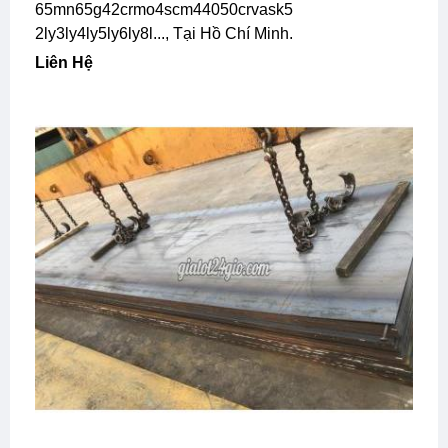
65mn65g42crmo4scm44050crvask5
2ly3ly4ly5ly6ly8l..., Tại Hồ Chí Minh.
Liên Hệ