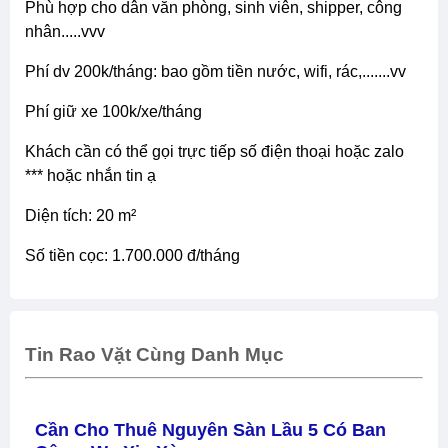
phù hợp cho dân văn phòng, sinh viên, shipper, công
nhân.....vvv
phí dv 200k/tháng: bao gồm tiền nước, wifi, rác,.......vv
phí giữ xe 100k/xe/tháng
khách cần có thể gọi trực tiếp số điện thoại hoặc zalo
*** hoặc nhắn tin ạ
diện tích: 20 m²
số tiền cọc: 1.700.000 đ/tháng
Tin Rao Vặt Cùng Danh Mục
Cần Cho Thuê Nguyên Sàn Lầu 5 Có Ban