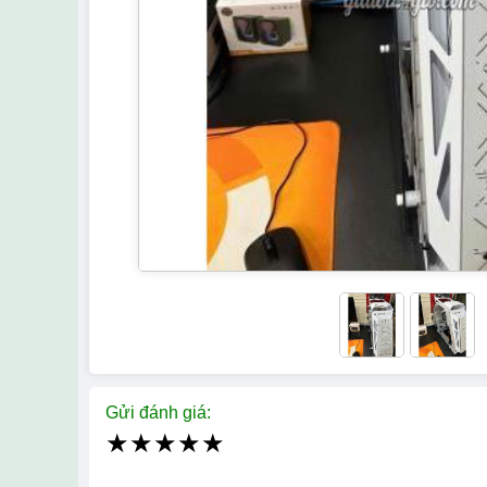
Gửi đánh giá:
★
★
★
★
★