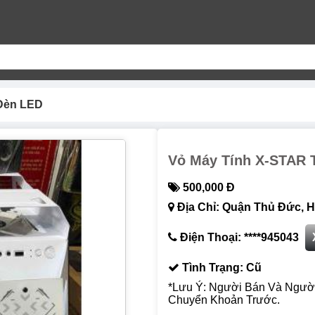
 Đèn LED
Vỏ Máy Tính X-STAR 
500,000 Đ
Địa Chỉ: Quận Thủ Đức, H
Điện Thoại: ****945043
Tình Trạng: Cũ
*Lưu Ý: Người Bán Và Ngườ
Chuyển Khoản Trước.