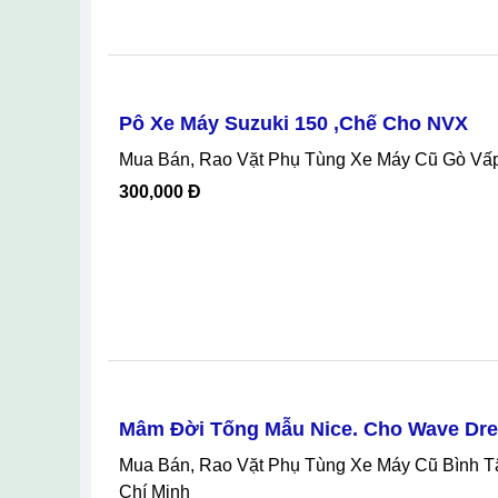
Pô Xe Máy Suzuki 150 ,chế Cho NVX
Mua Bán, Rao Vặt Phụ Tùng Xe Máy Cũ Gò Vấ
300,000 Đ
Mâm Đời Tống Mẫu Nice. Cho Wave Dr
Mua Bán, Rao Vặt Phụ Tùng Xe Máy Cũ Bình Tân Hồ Chí Minh, Mâm Đời Tống Mẫu Nice. Cho Wave Dream Tại Bình Tân Hồ
Chí Minh