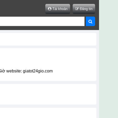
Tài khoản
Đăng tin
 Giờ website: giatot24gio.com