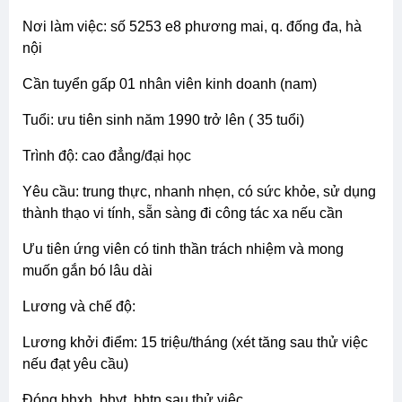
công ty tnhh thiết bị y tế và hóa chất hoàng phương
trụ sở: số 7, ngõ 93 vương thừa vũ, q. thanh xuân, hà
nội
nơi làm việc: số 5253 e8 phương mai, q. đống đa, hà
nội
cần tuyển gấp 01 nhân viên kinh doanh (nam)