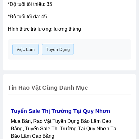
môi trường làm việc ổn định, tích cực, có định hướng
phát triển rõ ràng
thời gian làm việc:
thứ hai sáng thứ bảy
giờ hành chính: 08h0012h00 13h4517h45
liên hệ ứng tuyển:
dược sĩ phượng giám đốc
loại công việc: nhân viên văn phòng
bằng cấp: đại học
*độ tuổi tối thiểu: 35
*độ tuổi tối đa: 45
hình thức trả lương: lương tháng