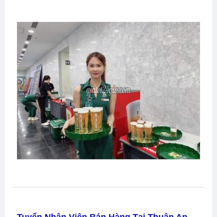
Thủ Dầu Một-PG Bán Hàng Kênh Quán -
Sabeco
Mua Bán, Rao Vặt Tuyển Dụng Thủ Dầu Một Bình
Dương, Thủ Dầu Một-PG Bán Hàng Kênh Quán -
Sabeco Tại Thủ Dầu Một Bình Dương
Liên Hệ