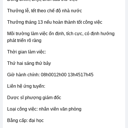
tuổi: ưu tiên sinh năm 1990 trở lên ( 35 tuổi)
trình độ: cao đẳng/đại học
yêu cầu: trung thực, nhanh nhẹn, có sức khỏe, sử dụng
thành thạo vi tính, sẵn sàng đi công tác xa nếu cần
ưu tiên ứng viên có tinh thần trách nhiệm và mong
muốn gắn bó lâu dài
lương và chế độ:
lương khởi điểm: 15 triệu/tháng (xét tăng sau thử việc
nếu đạt yêu cầu)
đóng bhxh, bhyt, bhtn sau thử việc
thưởng lễ, tết theo chế độ nhà nước
thưởng tháng 13 nếu hoàn thành tốt công việc