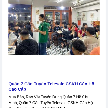
TUYỂN PHỤC VỤ CƠM TẤM KHƯƠNG
Mua Bán, Rao Vặt Tuyển Dụng Tân Phú Hồ Chí
Minh, TUYỂN PHỤC VỤ CƠM TẤM KHƯƠNG Tại
Tân Phú Hồ Chí Minh
Liên Hệ