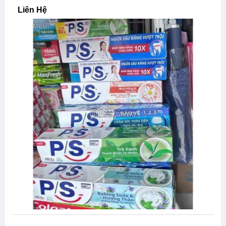
Việc Làm
Tuyển Dụng
Tin Rao Vặt Cùng Danh Mục
Tuyển Sale Thị Trường Tại Quy Nhơn
Mua Bán, Rao Vặt Tuyển Dụng Bảo Lâm Cao
Bằng, Tuyển Sale Thị Trường Tại Quy Nhơn Tại
Bảo Lâm Cao Bằng
Liên Hệ