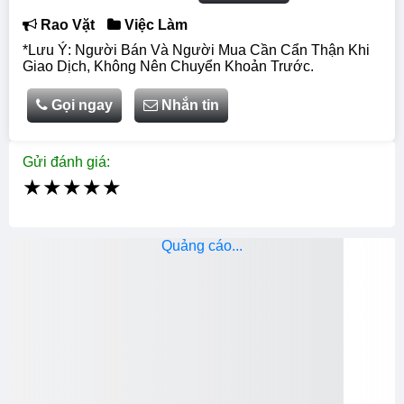
Rao Vặt
Việc Làm
*Lưu Ý: Người Bán Và Người Mua Cần Cẩn Thận Khi
Giao Dịch, Không Nên Chuyển Khoản Trước.
Gọi ngay
Nhắn tin
Gửi đánh giá:
★
★
★
★
★