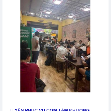
TUYỂN PHỤC VỤ CƠM TẤM KHƯƠNG