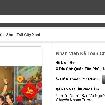
ừ - Shop Trái Cây Xanh
Nhân Viên Kế Toán Ch
Liên Hệ
Địa Chỉ: Quận Tân Phú, H
Điện Thoại: ****320490
Rao Vặt
Việc Làm
*Lưu Ý: Người Bán Và Ngườ
Chuyển Khoản Trước.