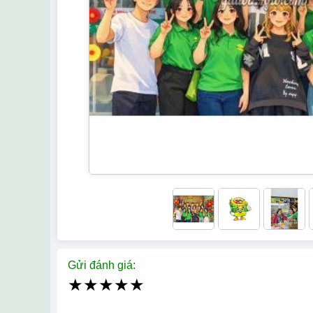
Gửi đánh giá:
★
★
★
★
★