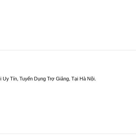
Ử DỤNG MISA)
 Phái Nữ