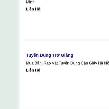
NHÂN VIÊN SALE ADMIN (PHẢI BIẾT S
Mua Bán, Rao Vặt Tuyển Dụng Quận 12 Hồ Chí Minh, NHÂN VIÊN SALE ADMIN (PHẢI BIẾT SỬ DỤNG MISA) Tại Quận 12
Hồ Chí Minh
Liên Hệ
Spa Gội Đầu Dưỡng Sinh Chỉ Dành Cho
Mua Bán, Rao Vặt Tuyển Dụng Quận 7 Hồ Chí Minh, Spa Gội Đầu Dưỡng Sinh Chỉ Dành Cho Phái Nữ Tại Quận 7 Hồ Chí
Minh
Liên Hệ