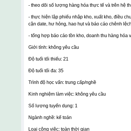
- theo dõi số lượng hàng hóa thực tế và trên hệ t
- thực hiện lập phiếu nhập kho, xuất kho, điều chuyển hàng hóa, lưu trữ chứng từ và phối hợp với bộ phận kho kiểm kê định kỳ. - theo dõi tình trạng hàng hóa như
cận date, hư hỏng, hao hụt và báo cáo chênh lệch
- tổng hợp báo cáo tồn kho, doanh thu hàng hóa v
giới tính: không yêu cầu
độ tuổi tối thiểu: 21
độ tuổi tối đa: 35
trình độ học vấn: trung cấp/nghề
kinh nghiệm làm việc: không yêu cầu
số lượng tuyển dụng: 1
ngành nghề: kế toán
loại công việc: toàn thời gian