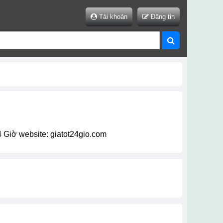
Tài khoản
Đăng tin
t 24 Giờ website: giatot24gio.com