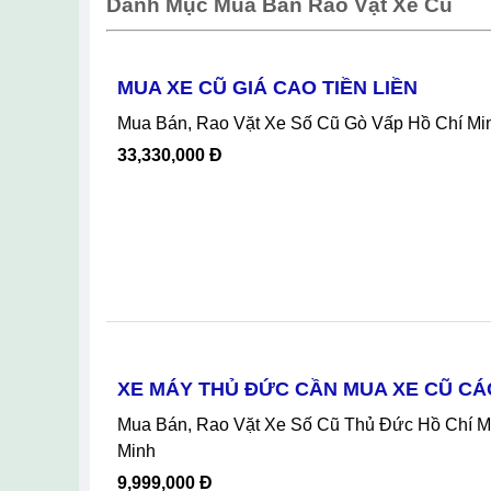
Danh Mục Mua Bán Rao Vặt Xe Cũ
MUA XE CŨ GIÁ CAO TIỀN LIỀN
Mua Bán, Rao Vặt Xe Số Cũ Gò Vấp Hồ Chí M
33,330,000 Đ
XE MÁY THỦ ĐỨC CẦN MUA XE CŨ C
Mua Bán, Rao Vặt Xe Số Cũ Thủ Đức Hồ Chí Minh, XE MÁY THỦ ĐỨC CẦN MUA XE CŨ CÁC HÃNG Tại Thủ Đức Hồ Chí
Minh
9,999,000 Đ