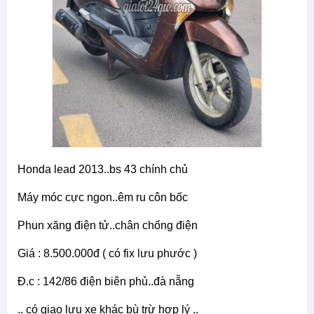
honda lead 2013..bs 43 chính chủ
máy móc cực ngon..êm ru côn bốc
phun xăng điện tử..chân chống điện
giá : 8.500.000đ ( có fix lưu phước )
đ.c : 142/86 điện biên phủ..đà nẵng
.. có giao lưu xe khác bù trừ hợp lý ..