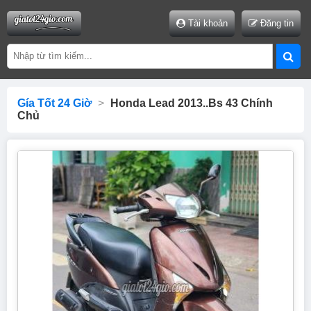
Tài khoản
Đăng tin
Gía Tốt 24 Giờ
>
Honda Lead 2013..bs 43 Chính
Chủ