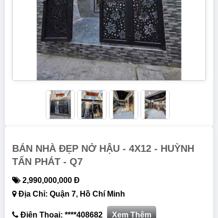
BÁN NHÀ ĐẸP NỞ HẬU - 4X12 - HUỲNH
TẤN PHÁT - Q7
2,990,000,000 Đ
Địa Chỉ: Quận 7, Hồ Chí Minh
Điện Thoại: ****408682
Xem Thêm