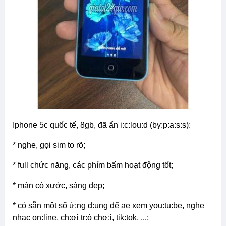
iphone 5c quốc tế, 8gb, đã ẩn i:c:lou:d (by:p:a:s:s):
* nghe, gọi sim to rõ;
* full chức năng, các phím bấm hoạt động tốt;
* màn có xước, sáng đẹp;
* có sẵn một số ứ:ng d:ụng để ae xem you:tu:be, nghe
nhạc on:line, ch:ơi tr:ò chơ:i, tik:tok, ...;