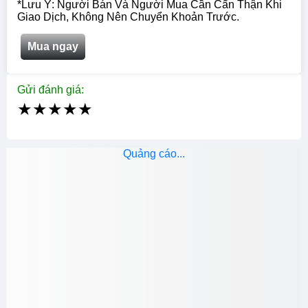
*Lưu Ý: Người Bán Và Người Mua Cần Cẩn Thận Khi
Giao Dịch, Không Nên Chuyển Khoản Trước.
Mua ngay
Gửi đánh giá:
★
★
★
★
★