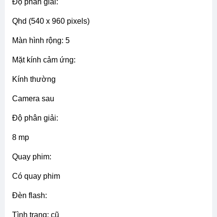
độ phân giải:
qhd (540 x 960 pixels)
màn hình rộng: 5
mặt kính cảm ứng:
kính thường
camera sau
độ phân giải:
8 mp
quay phim:
có quay phim
đèn flash:
tình trạng: cũ