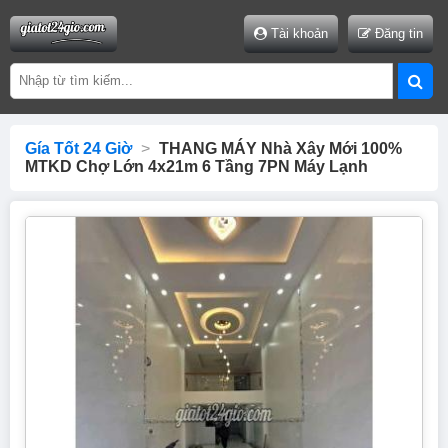
Tài khoản
Đăng tin
Gía Tốt 24 Giờ
>
THANG MÁY Nhà Xây Mới 100%
MTKD Chợ Lớn 4x21m 6 Tầng 7PN Máy Lạnh