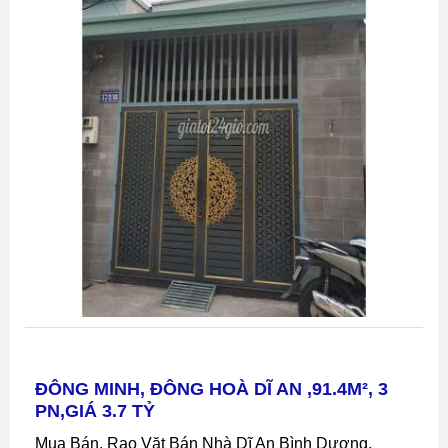
ĐÔNG MINH, ĐÔNG HOÀ DĨ AN ,91.4M², 3
PN,GIÁ 3.7 TỶ
Mua Bán, Rao Vặt Bán Nhà Dĩ An Bình Dương,