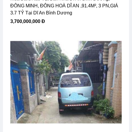
ĐÔNG MINH, ĐÔNG HOÀ DĨ AN ,91.4M², 3 PN,GIÁ
3.7 TỶ Tại Dĩ An Bình Dương
3,700,000,000 Đ