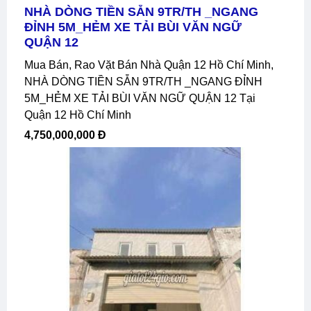
NHÀ DÒNG TIỀN SẴN 9TR/TH _NGANG
ĐỈNH 5M_HẺM XE TẢI BÙI VĂN NGỮ
QUẬN 12
Mua Bán, Rao Vặt Bán Nhà Quận 12 Hồ Chí Minh,
NHÀ DÒNG TIỀN SẴN 9TR/TH _NGANG ĐỈNH
5M_HẺM XE TẢI BÙI VĂN NGỮ QUẬN 12 Tại
Quận 12 Hồ Chí Minh
4,750,000,000 Đ