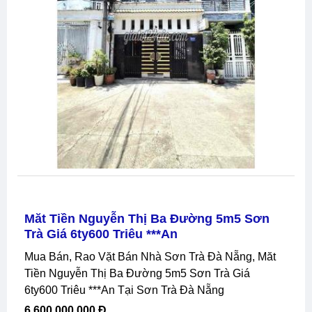
Măt Tiền Nguyễn Thị Ba Đường 5m5 Sơn
Trà Giá 6ty600 Triêu ***an
Mua Bán, Rao Vặt Bán Nhà Sơn Trà Đà Nẵng, Măt
Tiền Nguyễn Thị Ba Đường 5m5 Sơn Trà Giá
6ty600 Triêu ***an Tại Sơn Trà Đà Nẵng
6,600,000,000 Đ