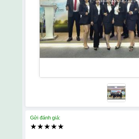
Gửi đánh giá:
★
★
★
★
★