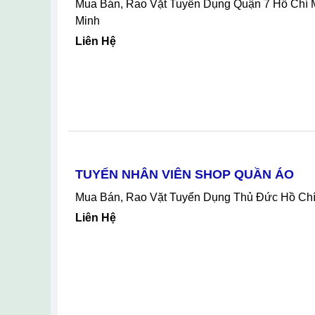
Mua Bán, Rao Vặt Tuyển Dụng Quận 7 Hồ Chí Minh, Quận 7 Cần Tuyển Telesale CSKH Căn Hộ Cao Cấp Tại Quận 7 Hồ Chí
Minh
Liên Hệ
TUYỂN NHÂN VIÊN SHOP QUẦN ÁO
Mua Bán, Rao Vặt Tuyển Dụng Thủ Đức Hồ 
Liên Hệ