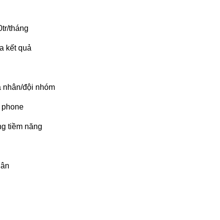
0tr/tháng
a kết quả
cá nhân/đội nhóm
e phone
ng tiềm năng
hân