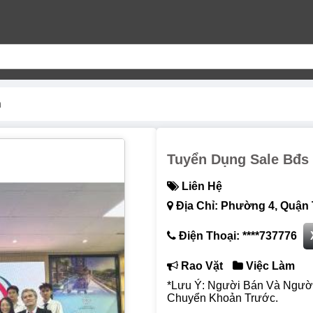
n
Tuyển Dụng Sale Bđs
Liên Hệ
Địa Chỉ: Phường 4, Quận 
Điện Thoại: ****737776
Rao Vặt
Việc Làm
*Lưu Ý: Người Bán Và Ngườ
Chuyển Khoản Trước.