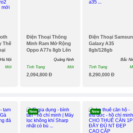
105 4g 2019 Bản 2
15 Pro 128gb - Hàn
ng
Sim Thiết Kế Bền Bỉ
Chính Hãng
ỗ
Tặng Kèm Pin Sạ...
Hà Nội
Hà Nội
Hồ Chí Mi
Mới
Tình Trạng
Mới
Tình Trạng
M
189,000 Đ
27,650,000 Đ
358,000 Đ
30,990,000 Đ
Bán 19
Đã Bán 3,500
Đã Bán 1
Top
Top