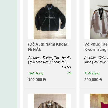
(Đồ Auth.Nam) Khoác
Võ Phục Ta
Nỉ HÀN
Kwon Trắng
Áo Nam - Thường Tín - Hà Nội
Áo Nam - Quận 3
| (Đồ Auth.Nam) Khoác Nỉ ...
Minh | Võ Phục
Kwon Trắng Sọc 
Hà Nội
Tình Trạng
Cũ
Tình Trạng
190,000 Đ
290,000 Đ