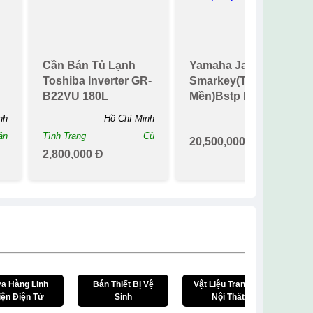
ng
[chính Hãng] Điện
Điện Thoại Vsmart
Thoại Vsmart Bee 1
Star 1 Chính Hãng
2sim Chính Hãng,
2sim Ram 2g/16g
Máy Tải Full
Chiến Game Nặng
nh
Hồ Chí Minh
Hồ Chí Minh
Si...
ới
Tình Trạng
Cũ
Tình Trạng
Mới
529,000 Đ
899,000 Đ
New
New
Cần Bán Tủ Lạnh
Yamaha Janus Fi
Toshiba Inverter GR-
Smarkey(Trùm