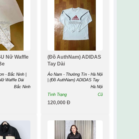
U Nữ Waffle
(Đồ AuthNam) ADIDAS
Be
Tay Dài
n - Bắc Ninh |
Áo Nam - Thường Tín - Hà Nội
ữ Waffle Dài
| (Đồ AuthNam) ADIDAS Tay
...
Bắc Ninh
Hà Nội
Tình Trạng
Cũ
120,000 Đ