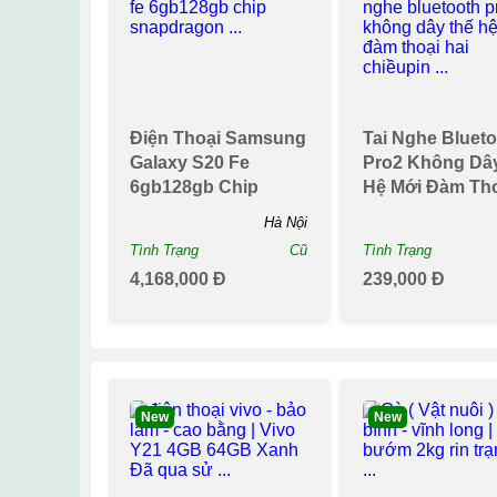
Redmi Note 13 -
Galaxy A34 5g -
Hàng Chính Hãng
Hàng Chính Hã
Mới 100 Bảo Hành
Nguyên Seal- L
Hồ Chí Minh
18 ...
Tình Trạng
Mới
Tình Trạng
4,290,000 Đ
3,810,700 Đ
4,890,000 Đ
7,190,000 Đ
Đã Bán 706
Đã 
Top
Top