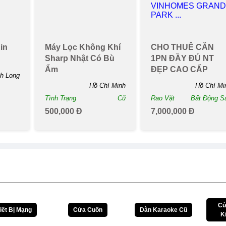
ooth
Điện Thoại Thông
Điện Thoại Samsu
y Thế
Minh Ram Mở Rộng
Galaxy A35
oại
Oppo A77s 8gb Lên
8gb/128gb
.
Đến 5gb
Hà Nội
Quảng Ninh
Bắc Ni
Mới
Tình Trạng
Mới
Tình Trạng
M
2,094,800 Đ
8,290,000 Đ
New
New
in
Máy Lọc Không Khí
CHO THUÊ CĂN
Sharp Nhật Có Bù
1PN ĐẦY ĐỦ NT