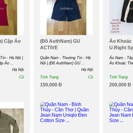
) Cặp Áo
(Đồ AuthNam) GU
Áo Khoác
ACTIVE
U.Right Sp
ín - Hà Nội |
Quần Nam - Thường Tín - Hà
Áo Nam - Tây 
p Áo ...
Nội | (Đồ AuthNam) GU ...
Áo Khoác Thể
Sports Size ..
Hà Nội
Hà Nội
Cũ
Tình Trạng
Cũ
Tình Trạng
150,000 Đ
200,000 Đ