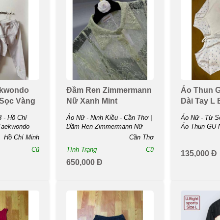
ekwondo
Đầm Ren Zimmermann
Áo Thun G
 Sọc Vàng
Nữ Xanh Mint
Dài Tay L 
 - Hồ Chí
Áo Nữ - Ninh Kiều - Cần Thơ |
Áo Nữ - Từ Sơ
 Taekwondo
Đầm Ren Zimmermann Nữ
Áo Thun GU N
...
Xanh ...
Tay L ...
Hồ Chí Minh
Cần Thơ
Cũ
Tình Trạng
Cũ
135,000 Đ
650,000 Đ