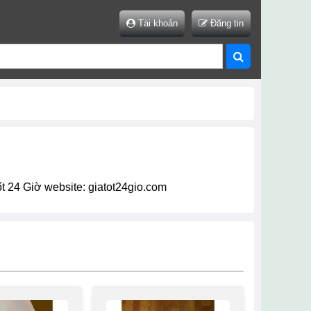
Tài khoản
Đăng tin
ốt 24 Giờ website: giatot24gio.com