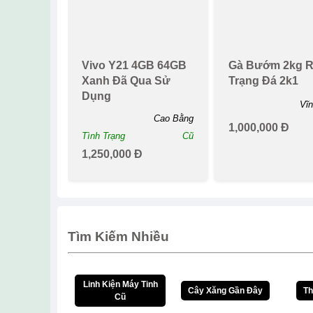
Điện Thoại Samsung
Tai Nghe Bluet
Galaxy S20 Fe
Pro2 Không Dâ
6gb128gb Chip
Hệ Mới Đàm Th
Snapdragon 865
Hai Chiềupin Tr..
Hà Nội
Tình Trạng
Cũ
Tình Trạng
4,168,000 Đ
239,000 Đ
New
New
Vivo Y21 4GB 64GB
Gà Bướm 2kg R
Xanh Đã Qua Sử
Trạng Đá 2k1