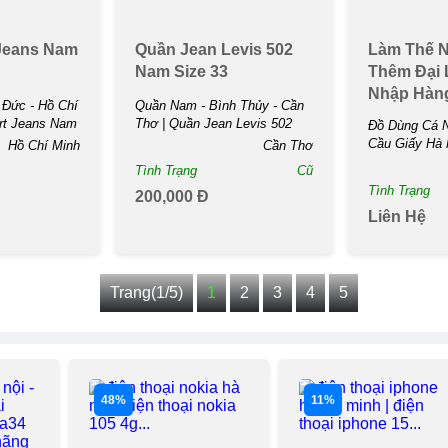
Jeans Nam
Quần Jean Levis 502
Làm Thế N
Nam Size 33
Thêm Đại 
Nhập Hàn
Đức - Hồ Chí
Quần Nam - Bình Thủy - Cần
rt Jeans Nam
Thơ | Quần Jean Levis 502
Đồ Dùng Cá 
Nam Size ...
Cầu Giấy Hà N
Hồ Chí Minh
Cần Thơ
Tình Trạng
Cũ
Tình Trạng
200,000 Đ
Liên Hệ
Trang(1/5)
1
2
3
4
5