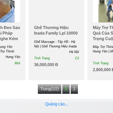
nh Đeo Sau
Ghế Thương Hiệu
Máy Trợ T
ải Pháp
Inada Family Lpl 10000
Quà Của S
Nghe Kém
Trọng Cu
Ghế Massage - Tây Hồ - Hà
Nội | Ghế Thương Hiệu Inada
Hưng Yên
Máy Trợ Thín
Family Lpl ...
Trợ Thính
Hưng Yên | M
Hà Nội
Món...
Hưng Yên
Tình Trạng
Cũ
Mới
Tình Trạng
36,000,000 Đ
2,800,000 
Trang(1/2)
1
2