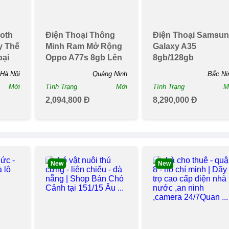
ooth
Điện Thoại Thông
Điện Thoại Samsu
y Thế
Minh Ram Mở Rộng
Galaxy A35
oại
Oppo A77s 8gb Lên
8gb/128gb
.
Đến 5gb
Hà Nội
Quảng Ninh
Bắc Ni
Mới
Tình Trạng
Mới
Tình Trạng
M
2,094,800 Đ
8,290,000 Đ
New
New