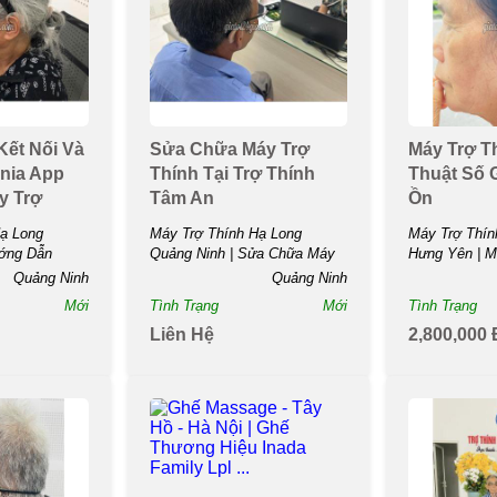
ết Nối Và
Sửa Chữa Máy Trợ
Máy Trợ T
nia App
Thính Tại Trợ Thính
Thuật Số 
y Trợ
Tâm An
Ồn
ạ Long
Máy Trợ Thính Hạ Long
Máy Trợ Thín
ướng Dẫn
Quảng Ninh | Sửa Chữa Máy
Hưng Yên | M
Trợ...
Kỹ...
Quảng Ninh
Quảng Ninh
Mới
Tình Trạng
Mới
Tình Trạng
Liên Hệ
2,800,000 