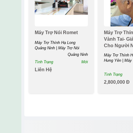
Máy Trợ Nói Romet
Máy Trợ Thí
Vành Tai- Gi
Máy Trợ Thính Hạ Long
Cho Người 
Quảng Ninh | Máy Trợ Nói
Từ Nhẹ Đế...
Romet...
Quảng Ninh
Máy Trợ Thính 
Hưng Yên | Máy 
Tình Trạng
Mới
Đeo...
Liên Hệ
Tình Trạng
2,800,000 Đ