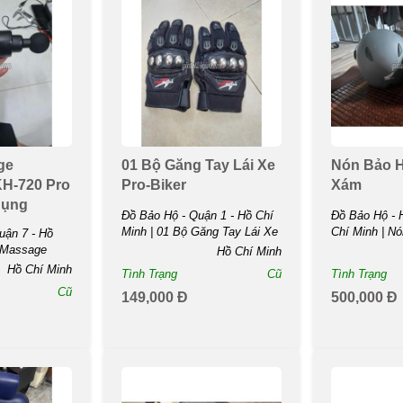
ge
01 Bộ Găng Tay Lái Xe
Nón Bảo 
H-720 Pro
Pro-Biker
Xám
Dụng
Đồ Bảo Hộ - Quận 1 - Hồ Chí
Đồ Bảo Hộ - 
Minh | 01 Bộ Găng Tay Lái Xe
Chí Minh | N
ận 7 - Hồ
...
Honda ...
 Massage
Hồ Chí Minh
20 Pro Đen
Hồ Chí Minh
Tình Trạng
Cũ
Tình Trạng
Cũ
149,000 Đ
500,000 Đ