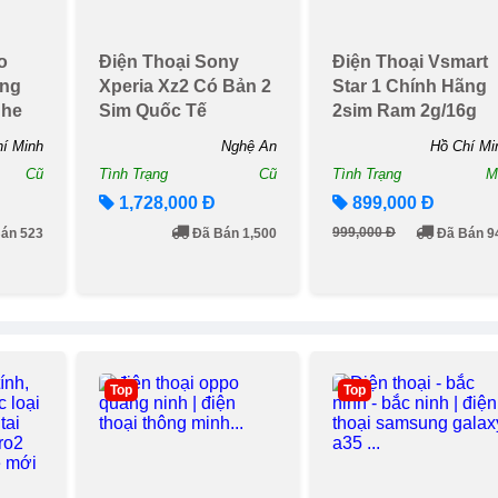
o
Điện Thoại Sony
Điện Thoại Vsmart
àng
Xperia Xz2 Có Bản 2
Star 1 Chính Hãng
ghe
Sim Quốc Tế
2sim Ram 2g/16g
o
Chiến Game Nặng
í Minh
Nghệ An
Hồ Chí Mi
Si...
Cũ
Tình Trạng
Cũ
Tình Trạng
M
1,728,000 Đ
899,000 Đ
999,000 Đ
án 523
Đã Bán 1,500
Đã Bán 9
Top
Top