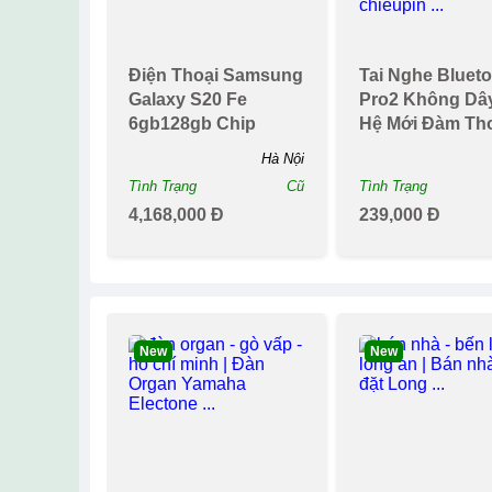
Điện Thoại Samsung
Tai Nghe Bluet
Galaxy S20 Fe
Pro2 Không Dâ
6gb128gb Chip
Hệ Mới Đàm Th
Snapdragon 865
Hai Chiềupin Tr..
Hà Nội
Tình Trạng
Cũ
Tình Trạng
4,168,000 Đ
239,000 Đ
New
New