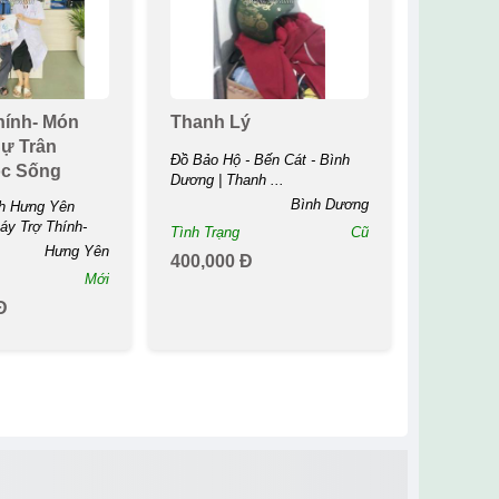
hính- Món
Thanh Lý
ự Trân
Đồ Bảo Hộ - Bến Cát - Bình
ộc Sống
Dương | Thanh ...
Bình Dương
h Hưng Yên
áy Trợ Thính-
Tình Trạng
Cũ
Hưng Yên
400,000 Đ
Mới
Đ