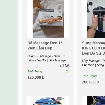
Đá Massage Đen 16
Súng Massa
Viên Làm Đẹp
KINGTECH K
Đen Đã Sử 
Dụng Cụ Masage - Nam Từ
Liêm - Hà Nội | Đá Massage
Máy Masage - Qu
Đen 16 Viên Làm ...
Chí Minh | Súng
Hà Nội
KINGTECH KH-7
Tình Trạng
Cũ
Đã Sử ...
Tình Trạng
120,000 Đ
200,000 Đ