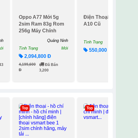
Oppo A77 Mới 5g
Điện Thoại Samsung
2sim Ram 83g Rom
A10 Cũ
256g Máy Chính
Nam Định
Hãng Bảo Hành 12
nh
Quảng Ninh
Tình Trạng
Cũ
Tháng
ới
Tình Trạng
Mới
550,000 Đ
2,094,800 Đ
Đã Bán 79
4,199,600
43
Đã Bán
Đ
3,200
Top
Top