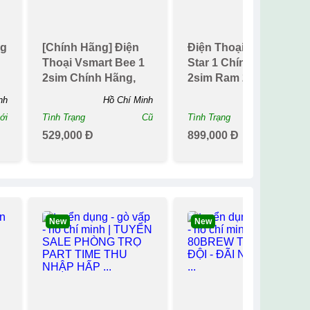
ng
[chính Hãng] Điện
Điện Thoại Vsmart
Thoại Vsmart Bee 1
Star 1 Chính Hãng
2sim Chính Hãng,
2sim Ram 2g/16g
Máy Tải Full
Chiến Game Nặng
nh
Hồ Chí Minh
Hồ Chí Minh
Si...
ới
Tình Trạng
Cũ
Tình Trạng
Mới
529,000 Đ
899,000 Đ
New
New