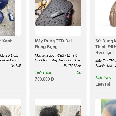
e Xanh
Máy Rung TTD Đai
Sử Dụng 
Rung Bụng
Thính Để 
Hơn Tại T
ắc Từ Liêm -
Máy Masage - Quận 11 - Hồ
assage Xanh
Chí Minh | Máy Rung TTD Đai
Máy Trợ Thín
Rung ...
Thanh Hóa | 
Hà Nội
Hồ Chí Minh
Trợ...
Tình Trạng
Cũ
Tình Trạng
700,000 Đ
Liên Hệ