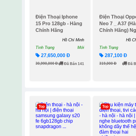
Điện Thoại Iphone
Điện Thoại Opp
15 Pro 128gb - Hàng
Neo 7 _ A37 (h
Chính Hãng
Chính Hãng) N
Gọi Tải App Và
Hồ Chí Minh
Hồ Ch
Mạn...
Tình Trạng
Mới
Tình Trạng
27,650,000 Đ
287,100 Đ
30,990,000 Đ
319,000 Đ
Đã Bán 141
Đã B
Top
Top