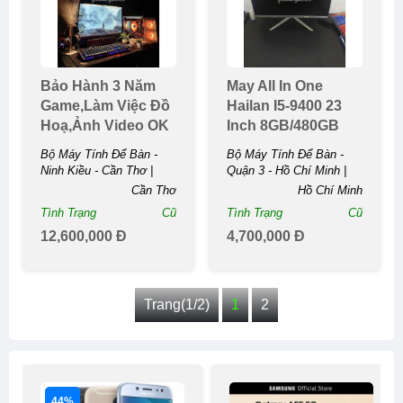
Bảo Hành 3 Năm
May All In One
Game,làm Việc Đồ
Hailan I5-9400 23
Hoạ,ảnh Video OK
Inch 8GB/480GB
Bộ Máy Tính Để Bàn -
Bộ Máy Tính Để Bàn -
Ninh Kiều - Cần Thơ |
Quận 3 - Hồ Chí Minh |
Bảo Hành 3 Năm
May All In One Hailan I5-
Cần Thơ
Hồ Chí Minh
Game,làm Việc Đồ
9400 23 Inch ...
Tình Trạng
Cũ
Tình Trạng
Cũ
Hoạ,ảnh Video ...
12,600,000 Đ
4,700,000 Đ
Trang(1/2)
1
2
44%