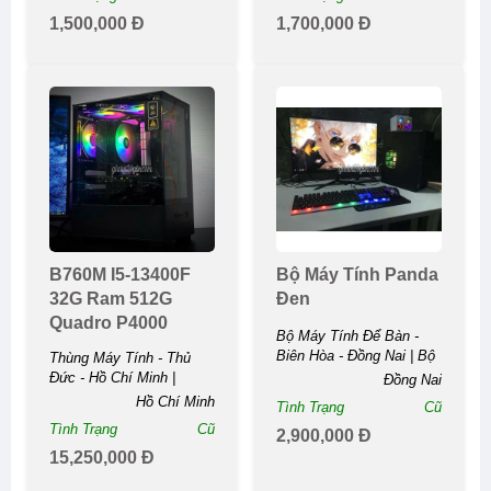
...
1,500,000 Đ
1,700,000 Đ
B760M I5-13400F
Bộ Máy Tính Panda
32G Ram 512G
Đen
Quadro P4000
Bộ Máy Tính Để Bàn -
Biên Hòa - Đồng Nai | Bộ
Thùng Máy Tính - Thủ
Máy Tính Panda ...
Đức - Hồ Chí Minh |
Đồng Nai
B760M I5-13400F 32G
Hồ Chí Minh
Tình Trạng
Cũ
Ram 512G Quadro ...
Tình Trạng
Cũ
2,900,000 Đ
15,250,000 Đ