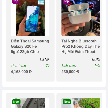
Top
Top
Điện Thoại Samsung
Tai Nghe Bluetooth
Galaxy S20 Fe
Pro2 Không Dây Thế
6gb128gb Chip
Hệ Mới Đàm Thoại
Snapdragon 865
Hai Chiềupin Tr...
Hà Nội
Hà Nội
Tình Trạng
Cũ
Tình Trạng
Mới
4,168,000 Đ
239,000 Đ
New
New