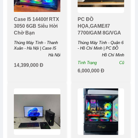
Case I5 14400f RTX
PC ĐỒ
3050 6GB Siêu Hời
HỌA,GAME/i7
Chờ Bạn
7700/GAM 8G/VGA
GTX1050TI 4G
Thùng Máy Tính - Thanh
Thùng Máy Tính - Quận 6
Xuân - Hà Nội | Case I5
- Hồ Chí Minh | PC ĐỒ
14400f RTX 3050 6GB
HỌA,GAME/i7
Hà Nội
Hồ Chí Minh
Siêu Hời Chờ ...
7700/GAM 8G/VGA
Tình Trạng
Cũ
14,399,000 Đ
GTX1050TI ...
6,000,000 Đ