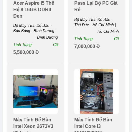
Acer Aspire I5 Thế
Pass Lại Bộ PC Giá
Hệ 8 16GB DDR4
Rẻ
Đen
Bộ Máy Tính Để Bàn -
Thủ Đức - Hồ Chí Minh |
Bộ Máy Tính Để Bàn -
Pass Lại Bộ PC Giá ...
Bàu Bàng - Bình Dương |
Hồ Chí Minh
Acer Aspire I5 Thế Hệ 8
Bình Dương
Tình Trạng
Cũ
16GB DDR4 ...
Tình Trạng
Cũ
7,000,000 Đ
5,500,000 Đ
Máy Tính Để Bàn
Máy Tính Để Bàn
Intel Xeon 2673V3
Intel Core I3