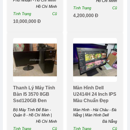
Phú Nhuận - Hồ Chí Minh
Hồ Chí Minh
HỌA GIÁ ...
| BỘ ĐỒ HỌA 28CPU
Hồ Chí Minh
Tình Trạng
Cũ
RAM 20GB SSD 256 500
Tình Trạng
Cũ
4,200,000 Đ
RX580 LCD ...
10,000,000 Đ
Thanh Lý Máy Tính
Màn Hình Dell
Bàn I5 3570 8GB
U2414H 24 Inch IPS
Ssd120GB Đen
Màu Chuẩn Đẹp
Bộ Máy Tính Để Bàn -
Màn Hình - Hải Châu - Đà
Quận 8 - Hồ Chí Minh |
Nẵng | Màn Hình Dell
Thanh Lý Máy Tính Bàn
U2414H 24 Inch IPS Màu
Hồ Chí Minh
Đà Nẵng
I5 3570 8GB Ssd120GB
Chuẩn ...
Tình Trạng
Cũ
Tình Trạng
Cũ