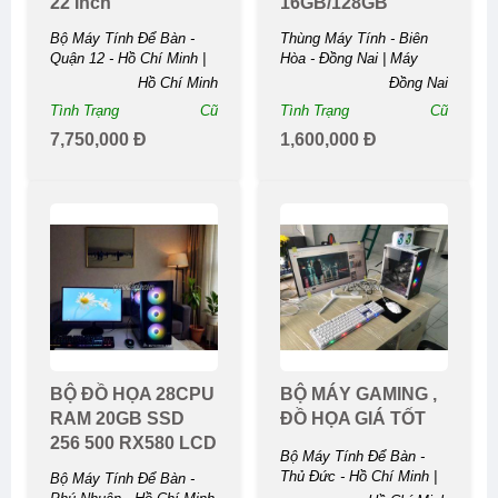
22 Inch
16GB/128GB
Bộ Máy Tính Để Bàn -
Thùng Máy Tính - Biên
Quận 12 - Hồ Chí Minh |
Hòa - Đồng Nai | Máy
Máy Tính Để Bàn Intel
Tính Để Bàn Intel Core I3
Hồ Chí Minh
Đồng Nai
Xeon 2673V3 22 ...
...
Tình Trạng
Cũ
Tình Trạng
Cũ
7,750,000 Đ
1,600,000 Đ
BỘ ĐỒ HỌA 28CPU
BỘ MÁY GAMING ,
RAM 20GB SSD
ĐỒ HỌA GIÁ TỐT
256 500 RX580 LCD
Bộ Máy Tính Để Bàn -
24
Thủ Đức - Hồ Chí Minh |
Bộ Máy Tính Để Bàn -
BỘ MÁY GAMING , ĐỒ