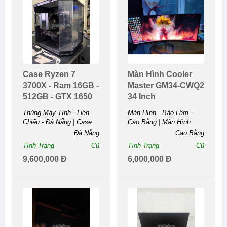
Case Ryzen 7
Màn Hình Cooler
3700X - Ram 16GB -
Master GM34-CWQ2
512GB - GTX 1650
34 Inch
Thùng Máy Tính - Liên
Màn Hình - Bảo Lâm -
Chiểu - Đà Nẵng | Case
Cao Bằng | Màn Hình
Ryzen 7 3700X - Ram
Cooler Master GM34-
Đà Nẵng
Cao Bằng
16GB - 512GB - GTX ...
CWQ2 34 ...
Tình Trạng
Cũ
Tình Trạng
Cũ
9,600,000 Đ
6,000,000 Đ