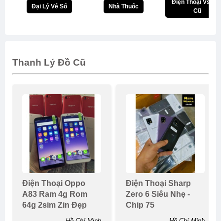
Điện Thoại Vsmar
Đại Lý Vé Số
Nhà Thuốc
Cũ
Thanh Lý Đồ Cũ
Điện Thoại Oppo
Điện Thoại Sharp
A83 Ram 4g Rom
Zero 6 Siêu Nhẹ -
64g 2sim Zin Đẹp
Chip 75
Hồ Chí Minh
Hồ Chí Minh