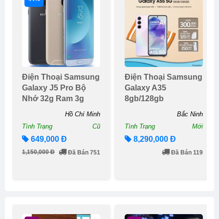
Điện Thoại Samsung
Điện Thoại Samsung
Galaxy J5 Pro Bộ
Galaxy A35
Nhớ 32g Ram 3g
8gb/128gb
Hồ Chí Minh
Bắc Ninh
Tình Trạng
Cũ
Tình Trạng
Mới
649,000 Đ
8,290,000 Đ
1,150,000 Đ
Đã Bán 751
Đã Bán 119