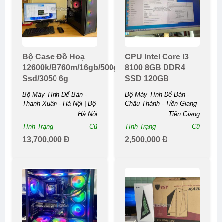
Bộ Case Đồ Hoạ
CPU Intel Core I3
12600k/b760m/16gb/500gb
8100 8GB DDR4
Ssd/3050 6g
SSD 120GB
Bộ Máy Tính Để Bàn -
Bộ Máy Tính Để Bàn -
Thanh Xuân - Hà Nội | Bộ
Châu Thành - Tiền Giang
Case Đồ Hoạ
| CPU Intel Core I3 8100
Hà Nội
Tiền Giang
12600k/b760m/16gb/500gb
8GB DDR4 SSD ...
Tình Trạng
Cũ
Tình Trạng
Cũ
Ssd/3050 ...
13,700,000 Đ
2,500,000 Đ