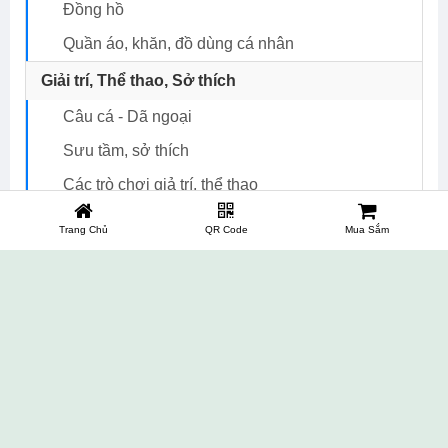
Đồng hồ
Quần áo, khăn, đồ dùng cá nhân
Giải trí, Thể thao, Sở thích
Câu cá - Dã ngoại
Sưu tầm, sở thích
Các trò chơi giả trí, thể thao
Nhạc cụ giá tốt
Trang Chủ
QR Code
Mua Sắm
Đồ cổ, phong thủy, tượng các loại
Dụng cụ, máy móc hỗ trợ tập thể dục
Văn phòng phẩm, thiết bị văn phòng, y tế
Thiết bị y tế, chăm sóc sức khỏe
Văn phòng phẩm giá tốt
Thiết bị văn phòng