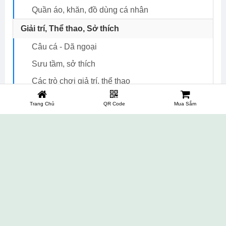
Quần áo, khăn, đồ dùng cá nhân
Giải trí, Thể thao, Sở thích
Câu cá - Dã ngoại
Sưu tầm, sở thích
Các trò chơi giả trí, thể thao
Nhạc cụ giá tốt
Trang Chủ
QR Code
Mua Sắm
Đồ cổ, phong thủy, tượng các loại
Dụng cụ, máy móc hỗ trợ tập thể dục
Văn phòng phẩm, thiết bị văn phòng, y tế
Thiết bị y tế, chăm sóc sức khỏe
Văn phòng phẩm giá tốt
Thiết bị văn phòng
Danh mục khác