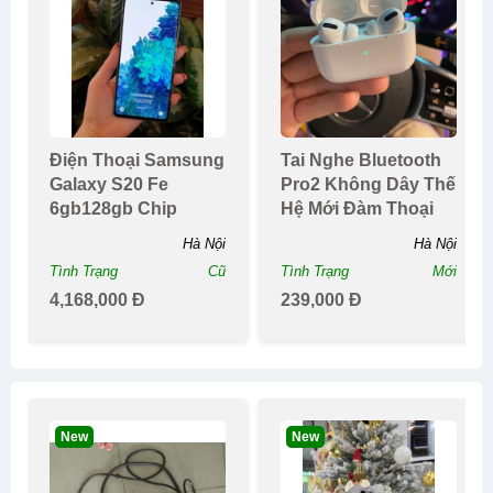
Điện Thoại Samsung
Tai Nghe Bluetooth
Galaxy S20 Fe
Pro2 Không Dây Thế
6gb128gb Chip
Hệ Mới Đàm Thoại
Snapdragon 865
Hai Chiềupin Tr...
Hà Nội
Hà Nội
Tình Trạng
Cũ
Tình Trạng
Mới
4,168,000 Đ
239,000 Đ
New
New