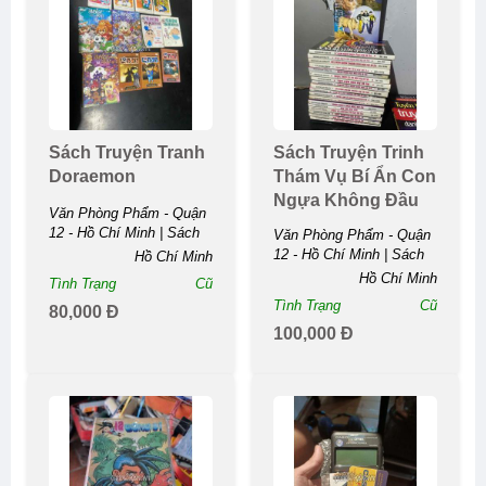
Sách Truyện Tranh
Sách Truyện Trinh
Doraemon
Thám Vụ Bí Ẩn Con
Ngựa Không Đầu
Văn Phòng Phẩm - Quận
12 - Hồ Chí Minh | Sách
Văn Phòng Phẩm - Quận
Truyện Tranh ...
12 - Hồ Chí Minh | Sách
Hồ Chí Minh
Truyện Trinh Thám Vụ Bí
Hồ Chí Minh
Tình Trạng
Cũ
Ẩn Con Ngựa Không ...
Tình Trạng
Cũ
80,000 Đ
100,000 Đ