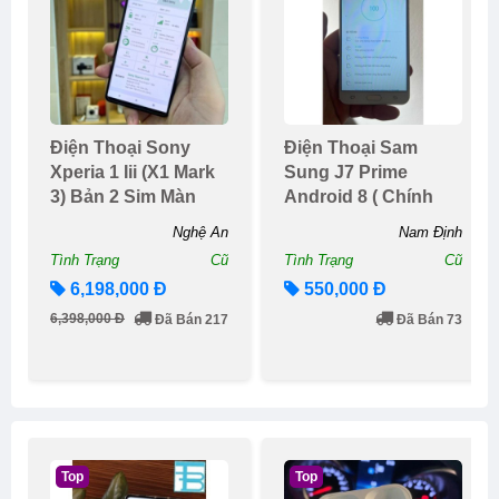
Điện Thoại Sony
Điện Thoại Sam
Xperia 1 Iii (x1 Mark
Sung J7 Prime
3) Bản 2 Sim Màn
Android 8 ( Chính
Oled 4k 120
Hãng)
Nghệ An
Nam Định
Tình Trạng
Cũ
Tình Trạng
Cũ
6,198,000 Đ
550,000 Đ
6,398,000 Đ
Đã Bán 217
Đã Bán 73
Top
Top