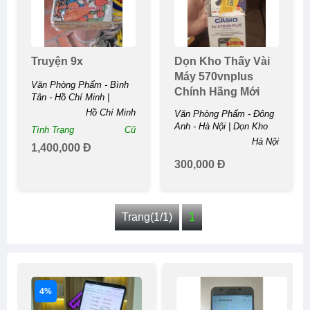
Truyện 9x
Dọn Kho Thấy Vài
Máy 570vnplus
Văn Phòng Phẩm - Bình
Chính Hãng Mới
Tân - Hồ Chí Minh |
100%
Truyện ...
Hồ Chí Minh
Văn Phòng Phẩm - Đông
Anh - Hà Nội | Dọn Kho
Tình Trạng
Cũ
Thấy Vài Máy 570vnplus
Hà Nội
1,400,000 Đ
Chính Hãng Mới ...
300,000 Đ
Trang(1/1)
1
4%