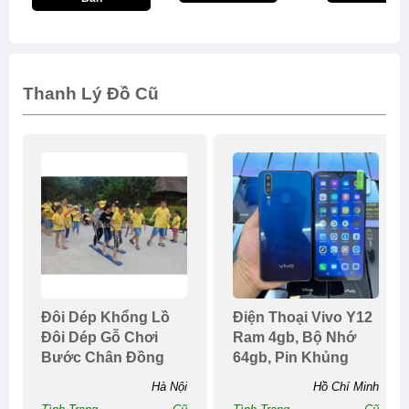
Thanh Lý Đồ Cũ
Đôi Dép Khổng Lồ
Điện Thoại Vivo Y12
Đôi Dép Gỗ Chơi
Ram 4gb, Bộ Nhớ
Bước Chân Đồng
64gb, Pin Khủng
Đội Bán Đôi Dép Gỗ
5000mah
Hà Nội
Hồ Chí Minh
...