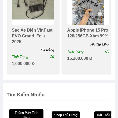
Sạc Xe Điện VinFast
Apple IPhone 15 Pro
EVO Grand, Feliz
128/256GB Xám 99%
2025
Hồ Chí Minh
Đà Nẵng
Tình Trạng
Cũ
Tình Trạng
Cũ
15,200,000 Đ
1,000,000 Đ
Tìm Kiếm Nhiều
Thùng Máy Tính
Shop Thú Cưng
Đất Thổ Cư
Bàn