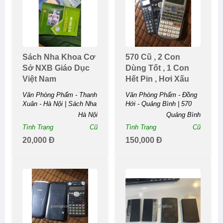
Sách Nha Khoa Cơ
570 Cũ , 2 Con
Sở NXB Giáo Dục
Dùng Tốt , 1 Con
Việt Nam
Hết Pin , Hơi Xấu
Văn Phòng Phẩm - Thanh
Văn Phòng Phẩm - Đồng
Xuân - Hà Nội | Sách Nha
Hới - Quảng Bình | 570
Khoa Cơ Sở NXB Giáo
Cũ , 2 Con Dùng Tốt , 1
Hà Nội
Quảng Bình
Dục Việt ...
Con Hết Pin , Hơi ...
Tình Trạng
Cũ
Tình Trạng
Cũ
20,000 Đ
150,000 Đ