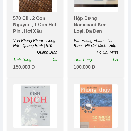
570 Cũ , 2 Con
Hộp Đựng
Nguyên , 1 Con Hết
Namecard Kim
Pin , Hơi Xấu
Loại, Da Đen
Văn Phòng Phẩm - Đồng
Văn Phòng Phẩm - Tân
Hới - Quảng Bình | 570
Bình - Hồ Chí Minh | Hộp
Cũ , 2 Con Nguyên , 1
Đựng Namecard Kim
Quảng Bình
Hồ Chí Minh
Con Hết Pin , Hơi ...
Loại, Da ...
Tình Trạng
Cũ
Tình Trạng
Cũ
150,000 Đ
100,000 Đ