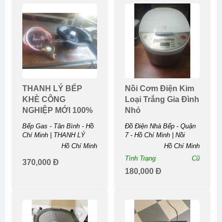
THANH LÝ BẾP
Nồi Cơm Điện Kim
KHÈ CÔNG
Loại Trắng Gia Đình
NGHIỆP MỚI 100%
Nhỏ
GIÁ RẺ 370k
Bếp Gas - Tân Bình - Hồ
Đồ Điện Nhà Bếp - Quận
Chí Minh | THANH LÝ
7 - Hồ Chí Minh | Nồi
BẾP KHÈ CÔNG
Cơm Điện Kim Loại Trắng
Hồ Chí Minh
Hồ Chí Minh
NGHIỆP MỚI 100% GIÁ
Gia Đình ...
Tình Trạng
Cũ
RẺ ...
370,000 Đ
180,000 Đ