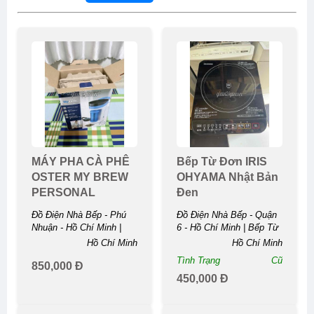
MÁY PHA CÀ PHÊ
Bếp Từ Đơn IRIS
OSTER MY BREW
OHYAMA Nhật Bản
PERSONAL
Đen
COFFEE MAKER
Đồ Điện Nhà Bếp - Phú
Đồ Điện Nhà Bếp - Quận
Nhuận - Hồ Chí Minh |
6 - Hồ Chí Minh | Bếp Từ
MÁY PHA CÀ PHÊ
Đơn IRIS OHYAMA Nhật
Hồ Chí Minh
Hồ Chí Minh
OSTER MY BREW
Bản ...
Tình Trạng
Cũ
PERSONAL COFFEE ...
850,000 Đ
450,000 Đ