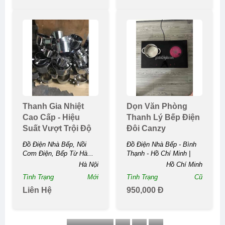
Thanh Gia Nhiệt
Dọn Văn Phòng
Cao Cấp - Hiệu
Thanh Lý Bếp Điện
Suất Vượt Trội Độ
Đôi Canzy
Bền Cao
Đồ Điện Nhà Bếp, Nồi
Đồ Điện Nhà Bếp - Bình
Cơm Điện, Bếp Từ Hà...
Thạnh - Hồ Chí Minh |
Dọn Văn Phòng Thanh Lý
Hà Nội
Hồ Chí Minh
Bếp Điện Đôi ...
Tình Trạng
Mới
Tình Trạng
Cũ
Liên Hệ
950,000 Đ