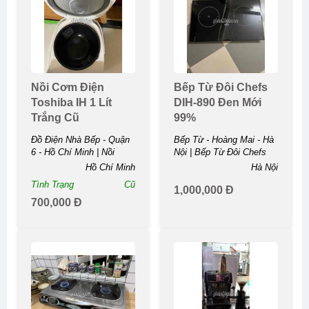
Nồi Cơm Điện
Bếp Từ Đôi Chefs
Toshiba IH 1 Lít
DIH-890 Đen Mới
Trắng Cũ
99%
Đồ Điện Nhà Bếp - Quận
Bếp Từ - Hoàng Mai - Hà
6 - Hồ Chí Minh | Nồi
Nội | Bếp Từ Đôi Chefs
Cơm Điện Toshiba IH 1
DIH-890 Đen Mới ...
Hồ Chí Minh
Hà Nội
Lít Trắng ...
Tình Trạng
Cũ
1,000,000 Đ
700,000 Đ