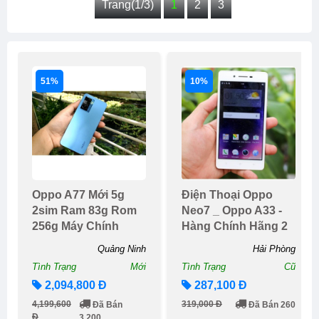
Trang(1/3)
1
2
3
51%
10%
Oppo A77 Mới 5g
Điện Thoại Oppo
2sim Ram 83g Rom
Neo7 _ Oppo A33 -
256g Máy Chính
Hàng Chính Hãng 2
Hãng Bảo Hành 12
Sim 3g 4g
Quảng Ninh
Hải Phòng
Tháng
Tình Trạng
Mới
Tình Trạng
Cũ
2,094,800 Đ
287,100 Đ
4,199,600
319,000 Đ
Đã Bán
Đã Bán 260
Đ
3,200