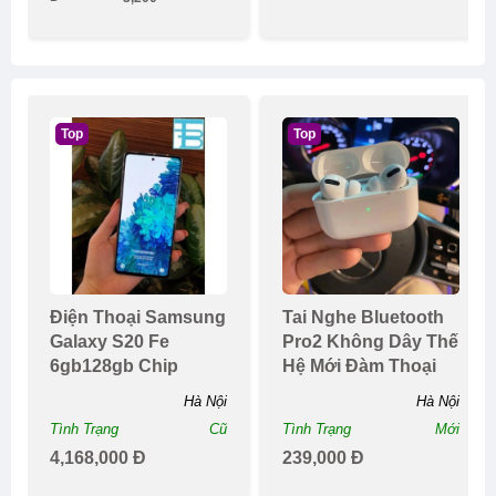
Top
Top
Điện Thoại Samsung
Tai Nghe Bluetooth
Galaxy S20 Fe
Pro2 Không Dây Thế
6gb128gb Chip
Hệ Mới Đàm Thoại
Snapdragon 865
Hai Chiềupin Tr...
Hà Nội
Hà Nội
Tình Trạng
Cũ
Tình Trạng
Mới
4,168,000 Đ
239,000 Đ