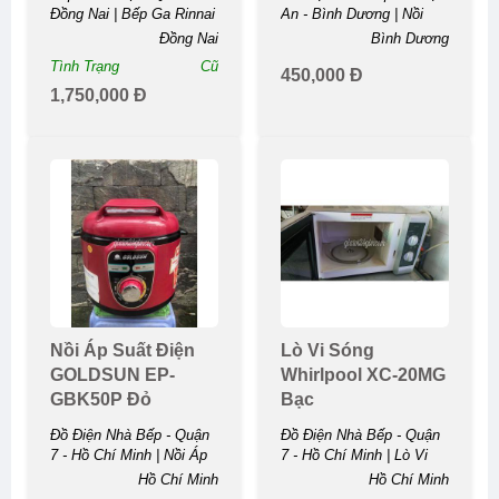
Đồng Nai | Bếp Ga Rinnai
An - Bình Dương | Nồi
2 Bếp Có Lò Nướng ...
Nấu Chậm Mammy 1-1.5
Đồng Nai
Bình Dương
Lít Sứ Đa Chức ...
Tình Trạng
Cũ
450,000 Đ
1,750,000 Đ
Nồi Áp Suất Điện
Lò Vi Sóng
GOLDSUN EP-
Whirlpool XC-20MG
GBK50P Đỏ
Bạc
Đồ Điện Nhà Bếp - Quận
Đồ Điện Nhà Bếp - Quận
7 - Hồ Chí Minh | Nồi Áp
7 - Hồ Chí Minh | Lò Vi
Suất Điện GOLDSUN EP-
Sóng Whirlpool XC-20MG
Hồ Chí Minh
Hồ Chí Minh
GBK50P ...
...