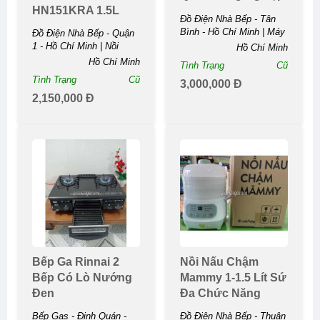
HN151KRA 1.5L
Đồ Điện Nhà Bếp - Tân
Like-New
Bình - Hồ Chí Minh | Máy
Đồ Điện Nhà Bếp - Quận
Làm Bánh Quấn Công ...
1 - Hồ Chí Minh | Nồi
Hồ Chí Minh
Cơm Điện Panasonic SR-
Hồ Chí Minh
Tình Trạng
Cũ
HN151KRA 1.5L ...
Tình Trạng
Cũ
3,000,000 Đ
2,150,000 Đ
Bếp Ga Rinnai 2
Nồi Nấu Chậm
Bếp Có Lò Nướng
Mammy 1-1.5 Lít Sứ
Đen
Đa Chức Năng
Bếp Gas - Định Quán -
Đồ Điện Nhà Bếp - Thuận