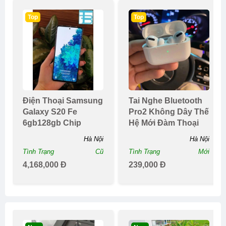
Top
Top
Điện Thoại Samsung
Tai Nghe Bluetooth
Galaxy S20 Fe
Pro2 Không Dây Thế
6gb128gb Chip
Hệ Mới Đàm Thoại
Snapdragon 865
Hai Chiềupin Tr...
Hà Nội
Hà Nội
Tình Trạng
Cũ
Tình Trạng
Mới
4,168,000 Đ
239,000 Đ