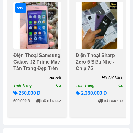
59%
Điện Thoại Samsung
Điện Thoại Sharp
Galaxy J2 Prime Máy
Zero 6 Siêu Nhẹ -
Tân Trang Đẹp Trên
Chip 75
95%
Hà Nội
Hồ Chí Minh
Tình Trạng
Cũ
Tình Trạng
Cũ
250,000 Đ
2,360,000 Đ
600,000 Đ
Đã Bán 662
Đã Bán 132