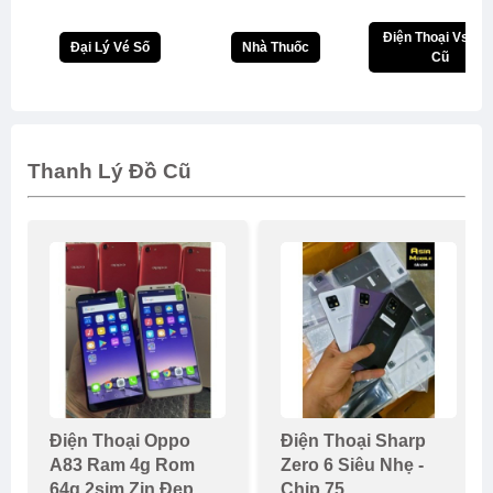
Điện Thoại Vsmar
Đại Lý Vé Số
Nhà Thuốc
Cũ
Thanh Lý Đồ Cũ
Điện Thoại Oppo
Điện Thoại Sharp
A83 Ram 4g Rom
Zero 6 Siêu Nhẹ -
64g 2sim Zin Đẹp
Chip 75