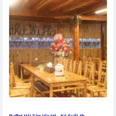
Buffet Hải Sản Vỉa Hè - Kè Suối 4b