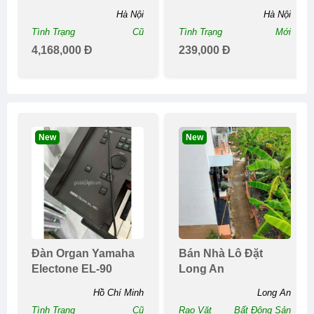
Snapdragon 865
Hai Chiềupin Tr...
Hà Nội
Hà Nội
Tình Trạng
Cũ
Tình Trạng
Mới
4,168,000 Đ
239,000 Đ
New
New
Đàn Organ Yamaha
Bán Nhà Lô Đặt
Electone EL-90
Long An
Hồ Chí Minh
Long An
Tình Trạng
Cũ
Rao Vặt
Bất Động Sản