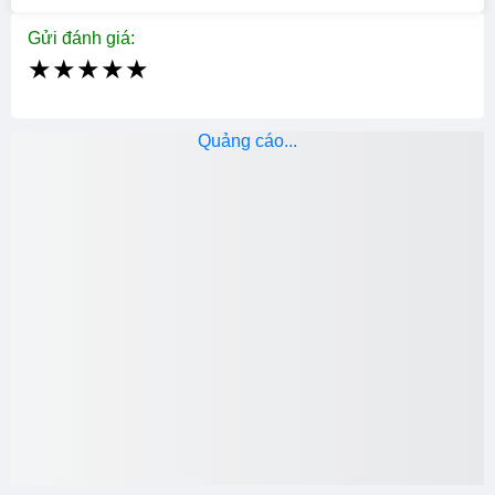
Gửi đánh giá:
★
★
★
★
★