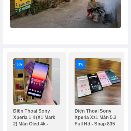
6%
3%
Điện Thoai Sony
Điện Thoại Sony
Xperia 1 Ii (x1 Mark
Xperia Xz1 Màn 5.2
2) Màn Oled 4k -
Full Hd - Snap 835
Snap 865 Ram
Ram 4g 64g