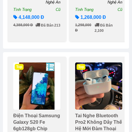
Nghệ An
Nghệ An
Tình Trạng
Cũ
Tình Trạng
Cũ
4,148,000 Đ
1,268,000 Đ
4,388,000 Đ
1,298,000
Đã Bán 213
Đã Bán
Đ
2,100
Top
Top
Điện Thoại Samsung
Tai Nghe Bluetooth
Galaxy S20 Fe
Pro2 Không Dây Thế
6gb128gb Chip
Hệ Mới Đàm Thoại